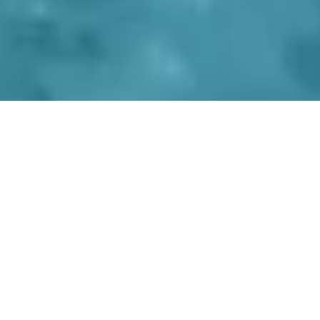
INGRESAR
Términos y
¿Olvidaste tu
condiciones
contraseña?